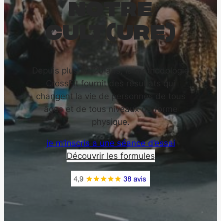
NOTRE
CULT(URE)
Depuis plus de 20 ans, la méthodologie
CrossFit fournit des résultats qui
changent la vie de personnes de tous
âges et de tous niveaux de forme
physique.
je m’inscris a une séance d’essai
Découvrir les formules