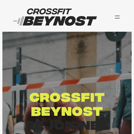
Aller
au
contenu
CROSSFIT
BEYNOST
REJOIGNEZ