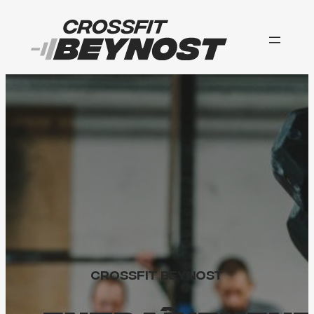
Aller
au
contenu
CrossFit Beynost