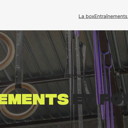
La box
Entraînements 
CrossFit Beynost
ements
et fo