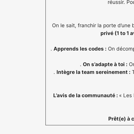
réussir. P
On le sait, franchir la porte d’une
privé (1 to 1 
.
Apprends les codes :
On décompo
.
On s’adapte à toi :
On
.
Intègre la team sereinement :
T
L’avis de la communauté :
« Les
Prêt(e) à