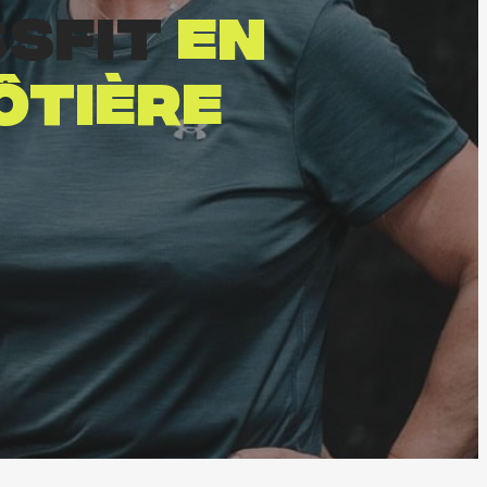
ssfit
en
ôtière