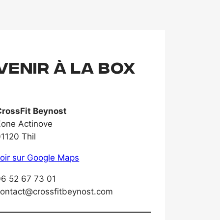
venir à la box
CrossFit Beynost
Zone Actinove
1120 Thil
oir sur Google Maps
06 52 67 73 01
contact@crossfitbeynost.com