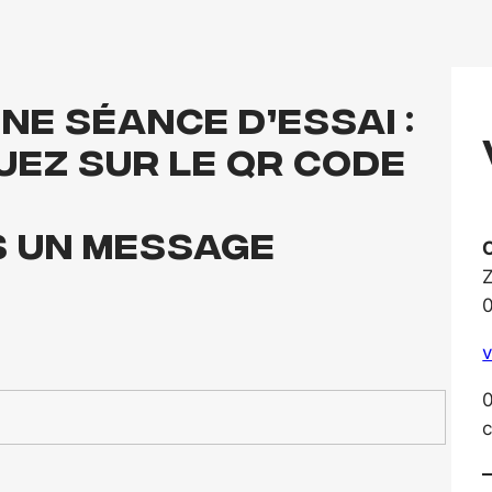
e séance d’essai :
uez sur LE QR CODE
s un message
0
v