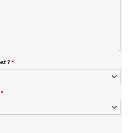
st ?
*
?
*