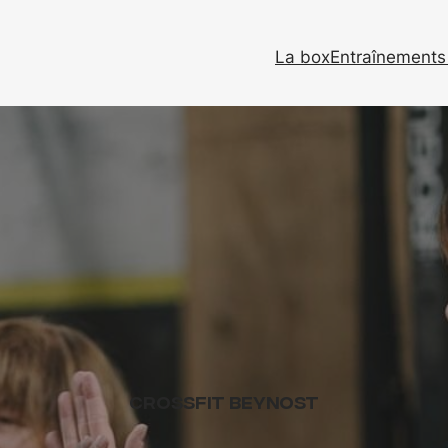
La box
Entraînements 
CrossFit Beynost